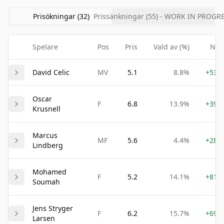
Prisökningar (
32
)
Prissänkningar (
55
) - WORK IN PROGR
Spelare
Pos
Pris
Vald av (%)
N-F
David Celic
MV
5.1
8.8%
+539
Oscar
F
6.8
13.9%
+397
Krusnell
Marcus
MF
5.6
4.4%
+281
Lindberg
Mohamed
F
5.2
14.1%
+810
Soumah
Jens Stryger
F
6.2
15.7%
+697
Larsen